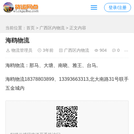
南宁发去 的物流
登录/注册
当前位置：
首页
>
广西区内物流
> 正文内容
海鸥物流
物流管理员
3年前
广西区内物流
904
0
海鸥物流：那马、大塘、南晓、雅王、台马,
海鸥物流18378803899、13393663313,北大南路31号联手
五金城内