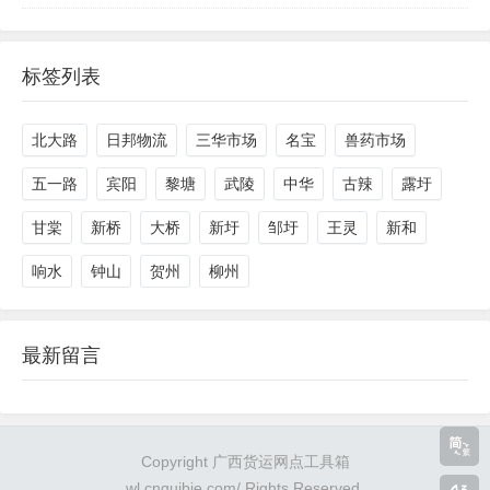
标签列表
北大路
日邦物流
三华市场
名宝
兽药市场
五一路
宾阳
黎塘
武陵
中华
古辣
露圩
甘棠
新桥
大桥
新圩
邹圩
王灵
新和
响水
钟山
贺州
柳州
最新留言
Copyright
广西货运网点工具箱
wl.cnguibie.com/ Rights Reserved.