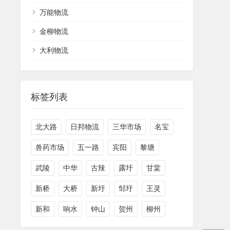
万能物流
金柳物流
大利物流
标签列表
北大路
日邦物流
三华市场
名宝
兽药市场
五一路
宾阳
黎塘
武陵
中华
古辣
露圩
甘棠
新桥
大桥
新圩
邹圩
王灵
新和
响水
钟山
贺州
柳州