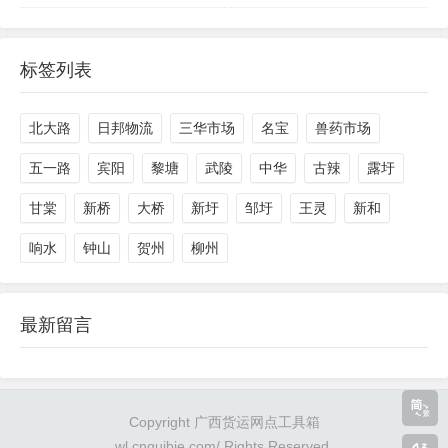
标签列表
北大路
日邦物流
三华市场
名宝
兽药市场
五一路
宾阳
黎塘
武陵
中华
古辣
露圩
甘棠
新桥
大桥
新圩
邹圩
王灵
新和
响水
钟山
贺州
柳州
最新留言
Copyright
广西货运网点工具箱
wl.cnguibie.com/ Rights Reserved.