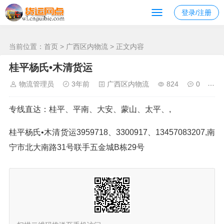
南宁发去 的物流
登录/注册
当前位置：
首页
>
广西区内物流
> 正文内容
桂平杨氏•木清货运
物流管理员
3年前
广西区内物流
824
0
专线直达：桂平、平南、大安、蒙山、太平、,
桂平杨氏•木清货运3959718、3300917、13457083207,南
宁市北大南路31号联手五金城B栋29号