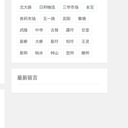
北大路
日邦物流
三华市场
名宝
兽药市场
五一路
宾阳
黎塘
武陵
中华
古辣
露圩
甘棠
新桥
大桥
新圩
邹圩
王灵
新和
响水
钟山
贺州
柳州
最新留言