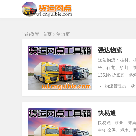
南宁发去 的物流
当前位置：
首页
> 第11页
强达物流
强达物流：桂林、
平、石龙、穿山、雒容
1351收货点五一路鸿
物流管理员
快易通
快易通：柳州、来
中转:金秀、桐木、