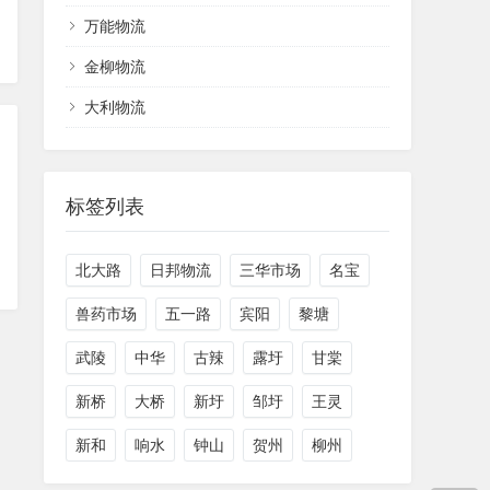
万能物流
金柳物流
大利物流
标签列表
北大路
日邦物流
三华市场
名宝
兽药市场
五一路
宾阳
黎塘
武陵
中华
古辣
露圩
甘棠
新桥
大桥
新圩
邹圩
王灵
新和
响水
钟山
贺州
柳州