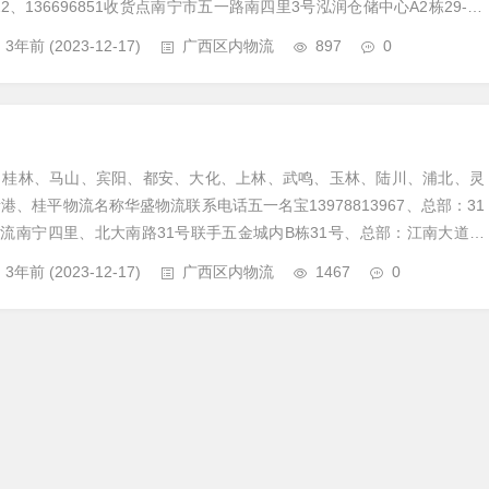
43522、136696851收货点南宁市五一路南四里3号泓润仓储中心A2栋29-30
3年前
(2023-12-17)
广西区内物流
897
0
、桂林、马山、宾阳、都安、大化、上林、武鸣、玉林、陆川、浦北、灵
、桂平物流名称华盛物流联系电话五一名宝13978813967、总部：31
宝物流南宁四里、北大南路31号联手五金城内B栋31号、总部：江南大道仁
.
3年前
(2023-12-17)
广西区内物流
1467
0