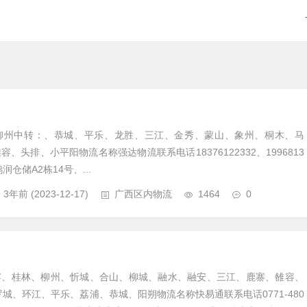
柳州中转：、恭城、平乐、龙胜、三江、金秀、蒙山、象州、桐木、马
、头排、小平阳物流名称强达物流联系电话18376122332、1996813
润仓储A2栋14号、...
3年前
(2023-12-17)
广西区内物流
1464
0
宾、桂林、柳州、忻城、合山、柳城、融水、融安、三江、鹿寨、雒容、
罗城、环江、平乐、荔浦、恭城、阳朔物流名称快易通联系电话0771-480