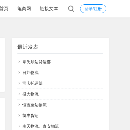
首页
龟商网
链接文本
登录/注册
最近发表
覃氏顺达货运部
日邦物流
宝庆托运部
盛大物流
恒吉至达物流
凯丰货运
南天物流、泰安物流