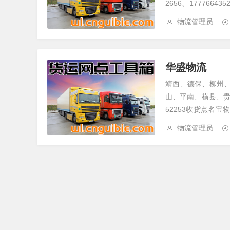
2656、177766
号...
物流管理员
华盛物流
靖西、德保、柳州
山、平南、横县、贵港
52253收货点名
义村江南物流园6栋..
物流管理员